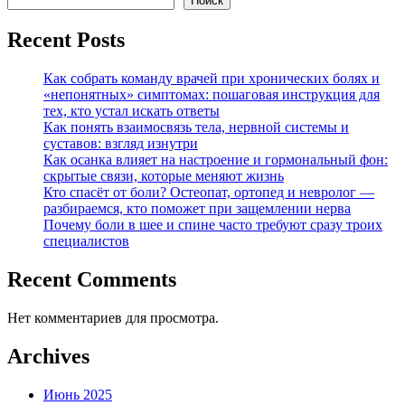
Поиск
Recent Posts
Как собрать команду врачей при хронических болях и
«непонятных» симптомах: пошаговая инструкция для
тех, кто устал искать ответы
Как понять взаимосвязь тела, нервной системы и
суставов: взгляд изнутри
Как осанка влияет на настроение и гормональный фон:
скрытые связи, которые меняют жизнь
Кто спасёт от боли? Остеопат, ортопед и невролог —
разбираемся, кто поможет при защемлении нерва
Почему боли в шее и спине часто требуют сразу троих
специалистов
Recent Comments
Нет комментариев для просмотра.
Archives
Июнь 2025