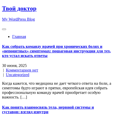
Skip
Твой доктор
to
content
My WordPress Blog
Главная
Как собрать команду врачей при хронических болях и
«непонятных» симптомах: пошаговая инструкция для тех,
кто устал искать ответы
30 июня, 2025
|
Комментариев нет
|
Uncategorized
Когда кажется, что медицина не дает четкого ответа на боли, а
симптомы будто играют в прятки, европейская идея собрать
профессиональную команду врачей приобретает особую
важность. […]
Как понять взаимосвязь тела, нервной системы и
суставов: взгляд изнутри