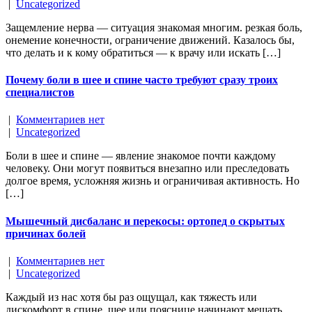
|
Uncategorized
Защемление нерва — ситуация знакомая многим. резкая боль,
онемение конечности, ограничение движений. Казалось бы,
что делать и к кому обратиться — к врачу или искать […]
Почему боли в шее и спине часто требуют сразу троих
специалистов
|
Комментариев нет
|
Uncategorized
Боли в шее и спине — явление знакомое почти каждому
человеку. Они могут появиться внезапно или преследовать
долгое время, усложняя жизнь и ограничивая активность. Но
[…]
Мышечный дисбаланс и перекосы: ортопед о скрытых
причинах болей
|
Комментариев нет
|
Uncategorized
Каждый из нас хотя бы раз ощущал, как тяжесть или
дискомфорт в спине, шее или пояснице начинают мешать