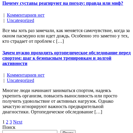
Почему суставы реагируют на погоду: правда или миф?
|
Комментариев нет
|
Uncategorized
Все мы хоть раз замечали, как меняется самочувствие, когда за
окном пасмурно или идет дождь. Особенно это заметно у тех,
кто страдает от проблем с […]
Зачем нужно проходить ортопедическое обследование перед
спортом: шаг к безопасным тренировкам и долгой
активности
|
Комментариев нет
|
Uncategorized
Многие люди начинают заниматься спортом, надеясь
укрепить организм, повысить выносливость или просто
получить удовольствие от активных нагрузок. Однако
зачастую игнорируют важность предварительной
диагностики. Ортопедическое обследование […]
Posts
1
2
3
Next
Поиск
navigation